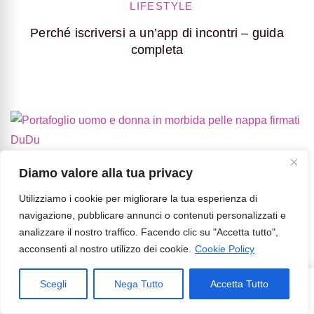
LIFESTYLE
Perché iscriversi a un’app di incontri – guida
completa
Diamo valore alla tua privacy
Utilizziamo i cookie per migliorare la tua esperienza di
Sciarpe e foulard
navigazione, pubblicare annunci o contenuti personalizzati e
analizzare il nostro traffico. Facendo clic su "Accetta tutto",
acconsenti al nostro utilizzo dei cookie.
Cookie Policy
Scegli
Nega Tutto
Accetta Tutto
384
Share
on
Leave a Comment
Stivali