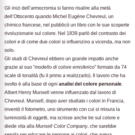
Gli inizi dell’armocromia si fanno risalire alla metà
dell’Ottocento quando Michel Eugène Chevreul, un
chimico francese, nel pubblicò un libro con le sue scoperte
rivoluzionarie sul colore. Nel 1839 parlò del contrasto dei
colori e di come due colori si influenzino a vicenda, ma non
solo.
Gli studi di Chevreul ebbero un grande impatto anche
grazie al suo “
modello di colore emisferico
” formato da 74
scale di tonalità (fu il primo a realizzarlo). Il lavoro che ha
svolto è alla base di ogni
analisi del colore personale
.
Albert Henry Munsell venne influenzato dal lavoro di
Chevreul. Munsell, dopo aver studiato i colori in Francia,
inventò il fotometro, uno strumento con cui si misura la
luminosità di oggetti, ma scrisse anche tre sul colore e
diede vita alla
Munsell Color Company
, che sarebbe
servita per educare le persone ai colori, che aveva