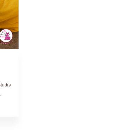
studia
 …