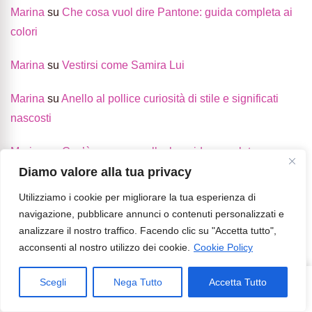
Marina
su
Che cosa vuol dire Pantone: guida completa ai
colori
Marina
su
Vestirsi come Samira Lui
Marina
su
Anello al pollice curiosità di stile e significati
nascosti
Marina
su
Cos’è un capospalla: la guida completa
Diamo valore alla tua privacy
Utilizziamo i cookie per migliorare la tua esperienza di
navigazione, pubblicare annunci o contenuti personalizzati e
analizzare il nostro traffico. Facendo clic su "Accetta tutto",
acconsenti al nostro utilizzo dei cookie.
Cookie Policy
Cappelli e berretti
Scegli
Nega Tutto
Accetta Tutto
302
Share
on
Leave a Comment
Cos’è