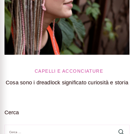
CAPELLI E ACCONCIATURE
Cosa sono i dreadlock significato curiosità e storia
H
Cerca
Ricerca
per: