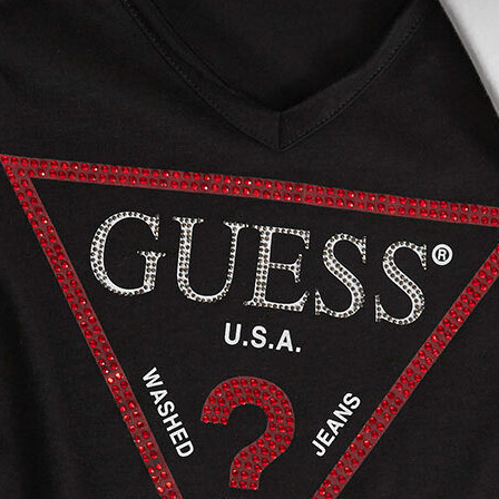
CA
ACCON
Cosa sono
significato c