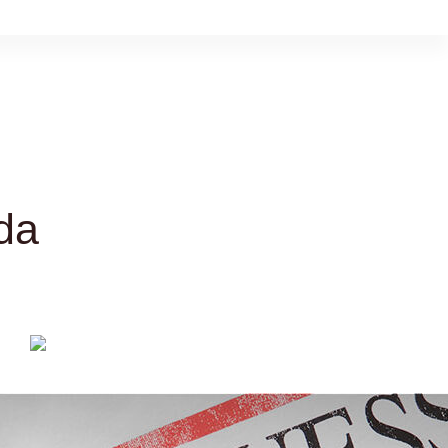
da
CAPELLI E
ACCONCIATURE
Half bun cos’è:
l’acconciatura che sta bene
a tutte