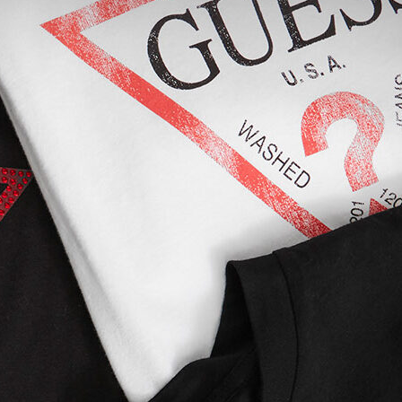
PELLI E
CIATURE
 i dreadlock
uriosità e storia