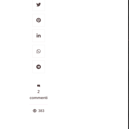
su
2
Guess:
commenti
L’evoluzione
di
383
un’icona
della
moda