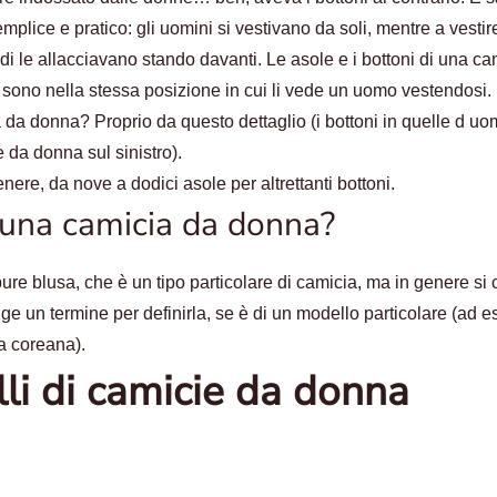
lice e pratico: gli uomini si vestivano da soli, mentre a vestir
i le allacciavano stando davanti. Le asole e i bottoni di una ca
 sono nella stessa posizione in cui li vede un uomo vestendosi.
da donna? Proprio da questo dettaglio (i bottoni in quelle d uo
e da donna sul sinistro).
ere, da nove a dodici asole per altrettanti bottoni.
una camicia da donna?
re blusa, che è un tipo particolare di camicia, ma in genere si
nge un termine per definirla, se è di un modello particolare (ad 
la coreana).
li di camicie da donna