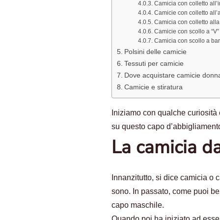
Camicia con colletto all’
Camicie con colletto all
Camicia con colletto all
Camicie con scollo a “V”
Camicia con scollo a bar
Polsini delle camicie
Tessuti per camicie
Dove acquistare camicie donna
Camicie e stiratura
Iniziamo con qualche curiosità 
su questo capo d’abbigliamento
La camicia da
Innanzitutto, si dice camicia o 
sono. In passato, come puoi ben
capo maschile.
Quando poi ha iniziato ad esser