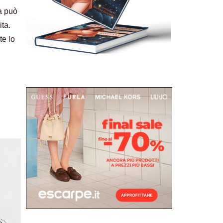
a può
ita.
te lo