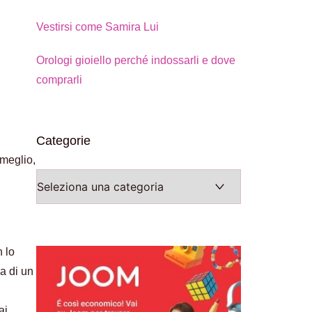
Vestirsi come Samira Lui
Orologi gioiello perché indossarli e dove
comprarli
Categorie
 meglio,
Categorie
n lo
a di un
ai