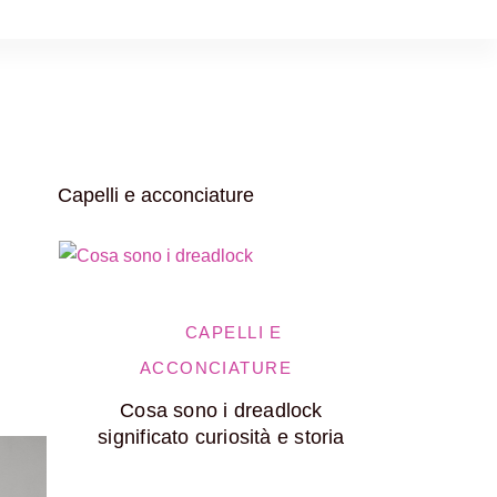
Capelli e acconciature
CAPELLI E
ACCONCIATURE
AC
Cosa sono i dreadlock
H
significato curiosità e storia
l’acconc