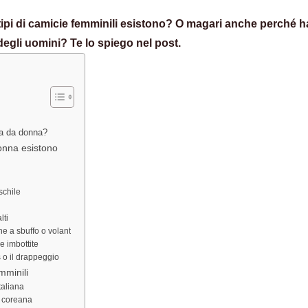
tipi di camicie femminili esistono? O magari anche perché h
 degli uomini? Te lo spiego nel post.
a da donna?
onna esistono
schile
lti
e a sbuffo o volant
e imbottite
 o il drappeggio
emminili
taliana
a coreana