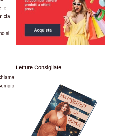
e le
micia
mo si
Letture Consigliate
 chiama
esempio