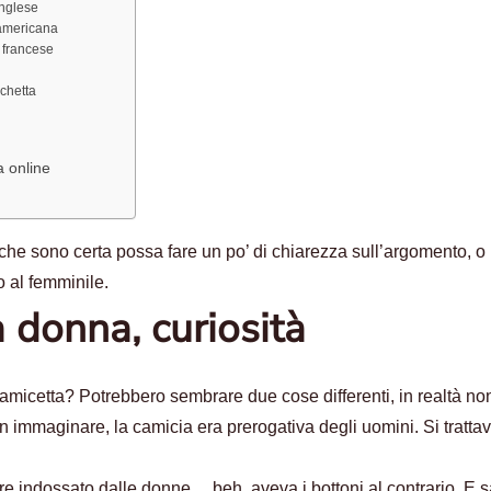
inglese
’americana
a francese
chetta
 online
che sono certa possa fare un po’ di chiarezza sull’argomento, o
 al femminile.
 donna, curiosità
camicetta? Potrebbero sembrare due cose differenti, in realtà no
 immaginare, la camicia era prerogativa degli uomini. Si trattav
e indossato dalle donne… beh, aveva i bottoni al contrario. E s