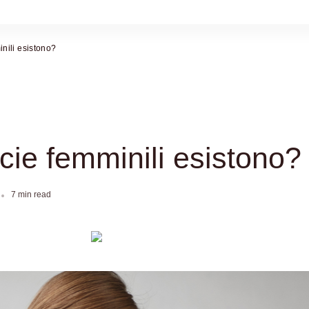
inili esistono?
icie femminili esistono?
7 min read
CAPELLI E
CAPELLI E
CCONCIATURE
ACCONCIATURE
Half bun cos’è:
Come avere capelli più
nciatura che sta bene
folti: guida completa
a tutte