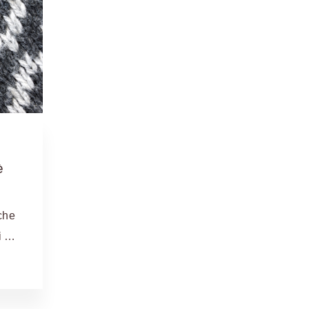
è
 che
di …