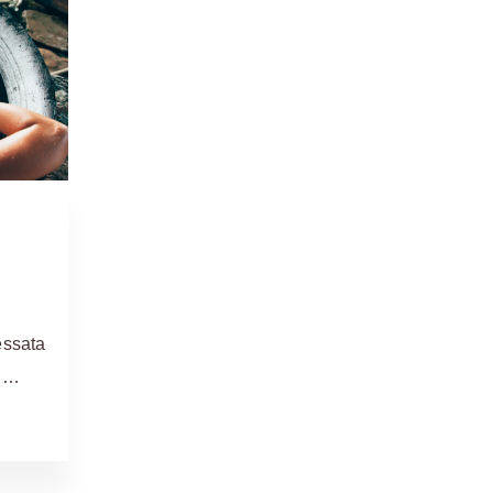
essata
e …