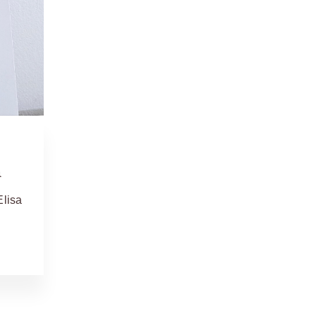
a
Elisa