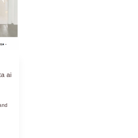
ta ai
rand